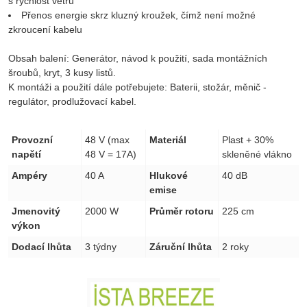
s rychlost větru
Přenos energie skrz kluzný kroužek, čímž není možné
zkroucení kabelu
Obsah balení: Generátor, návod k použití, sada montážních
šroubů, kryt, 3 kusy listů.
K montáži a použití dále potřebujete: Baterii, stožár, měnič -
regulátor, prodlužovací kabel.
Provozní
48 V (max
Materiál
Plast + 30%
napětí
48 V = 17A)
skleněné vlákno
Ampéry
40 A
Hlukové
40 dB
emise
Jmenovitý
2000 W
Průměr rotoru
225 cm
výkon
Dodací lhůta
3 týdny
Záruční lhůta
2 roky