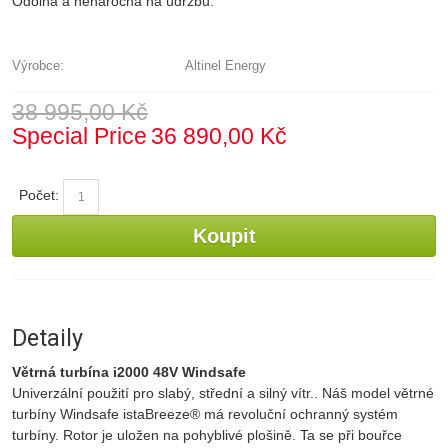
Odolná a nenáročná na údržbu.
Výrobce:
Altinel Energy
38 995,00 Kč
Special Price
36 890,00 Kč
Počet:
Koupit
Detaily
Větrná turbína i2000 48V Windsafe
Univerzální použití pro slabý, střední a silný vítr.. Náš model větrné
turbíny Windsafe istaBreeze® má revoluční ochranný systém
turbíny. Rotor je uložen na pohyblivé plošině. Ta se při bouřce