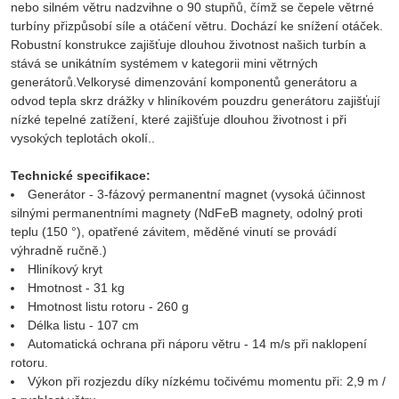
nebo silném větru nadzvihne o 90 stupňů, čímž se čepele větrné
turbíny přizpůsobí síle a otáčení větru. Dochází ke snížení otáček.
Robustní konstrukce zajišťuje dlouhou životnost našich turbín a
stává se unikátním systémem v kategorii mini větrných
generátorů.Velkorysé dimenzování komponentů generátoru a
odvod tepla skrz drážky v hliníkovém pouzdru generátoru zajišťují
nízké tepelné zatížení, které zajišťuje dlouhou životnost i při
vysokých teplotách okolí..
Technické specifikace:
Generátor - 3-fázový permanentní magnet (vysoká účinnost
silnými permanentními magnety (NdFeB magnety, odolný proti
teplu (150 °), opatřené závitem, měděné vinutí se provádí
výhradně ručně.)
Hliníkový kryt
Hmotnost - 31 kg
Hmotnost listu rotoru - 260 g
Délka listu - 107 cm
Automatická ochrana při náporu větru - 14 m/s při naklopení
rotoru.
Výkon při rozjezdu díky nízkému točivému momentu při: 2,9 m /