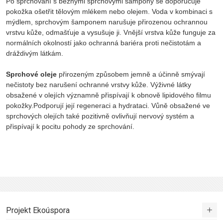
Po sprchování s běžnými sprchovými šampony se doporučuje
pokožka ošetřit tělovým mlékem nebo olejem. Voda v kombinaci s
mýdlem, sprchovým šamponem narušuje přirozenou ochrannou
vrstvu kůže, odmašťuje a vysušuje ji. Vnější vrstva kůže funguje za
normálních okolností jako ochranná bariéra proti nečistotám a
dráždivým látkám.
Sprchové oleje
přirozeným způsobem jemně a účinně smývají
nečistoty bez narušení ochranné vrstvy kůže. Výživné látky
obsažené v olejích významně přispívají k obnově lipidového filmu
pokožky.Podporují její regeneraci a hydrataci. Vůně obsažené ve
sprchových olejích také pozitivně ovlivňují nervový systém a
přispívají k pocitu pohody ze sprchování.
Projekt Ekoúspora