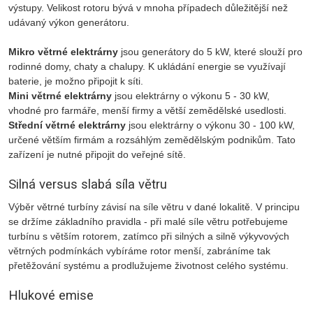
výstupy. Velikost rotoru bývá v mnoha případech důležitější než
udávaný výkon generátoru.
Mikro větrné elektrárny
jsou generátory do 5 kW, které slouží pro
rodinné domy, chaty a chalupy. K ukládání energie se využívají
baterie, je možno připojit k síti.
Mini větrné elektrárny
jsou elektrárny o výkonu 5 - 30 kW,
vhodné pro farmáře, menší firmy a větší zemědělské usedlosti.
Střední větrné elektrárny
jsou elektrárny o výkonu 30 - 100 kW,
určené větším firmám a rozsáhlým zemědělským podnikům. Tato
zařízení je nutné připojit do veřejné sítě.
Silná versus slabá síla větru
Výběr větrné turbíny závisí na síle větru v dané lokalitě. V principu
se držíme základního pravidla - při malé síle větru potřebujeme
turbínu s větším rotorem, zatímco při silných a silně výkyvových
větrných podmínkách vybíráme rotor menší, zabráníme tak
přetěžování systému a prodlužujeme životnost celého systému.
Hlukové emise