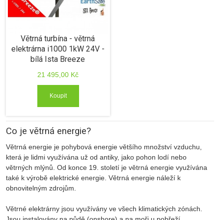
Větrná turbína - větrná
elektrárna i1000 1kW 24V -
bílá Ista Breeze
21 495,00 Kč
Koupit
Co je větrná energie?
Větrná energie je pohybová energie většího množství vzduchu,
která je lidmi využívána už od antiky, jako pohon lodí nebo
větrných mlýnů. Od konce 19. století je větrná energie využívána
také k výrobě elektrické energie. Větrná energie náleží k
obnovitelným zdrojům.
Větrné elektrárny jsou využívány ve všech klimatických zónách.
Jsou instalovány na půdě (onshore) a na moři u pobřeží