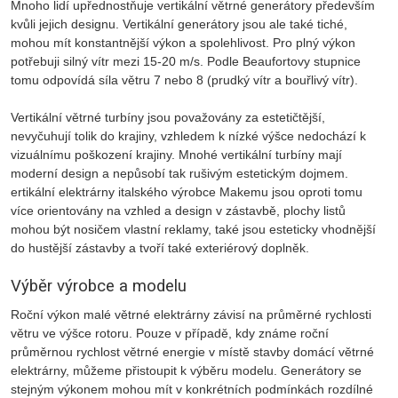
Mnoho lidí upřednostňuje vertikální větrné generátory především
kvůli jejich designu. Vertikální generátory jsou ale také tiché,
mohou mít konstantnější výkon a spolehlivost. Pro plný výkon
potřebuji silný vítr mezi 15-20 m/s. Podle Beaufortovy stupnice
tomu odpovídá síla větru 7 nebo 8 (prudký vítr a bouřlivý vítr).
Vertikální větrné turbíny jsou považovány za estetičtější,
nevyčuhují tolik do krajiny, vzhledem k nízké výšce nedochází k
vizuálnímu poškození krajiny. Mnohé vertikální turbíny mají
moderní design a nepůsobí tak rušivým estetickým dojmem.
ertikální elektrárny italského výrobce Makemu jsou oproti tomu
více orientovány na vzhled a design v zástavbě, plochy listů
mohou být nosičem vlastní reklamy, také jsou esteticky vhodnější
do hustější zástavby a tvoří také exteriérový doplněk.
Výběr výrobce a modelu
Roční výkon malé větrné elektrárny závisí na průměrné rychlosti
větru ve výšce rotoru. Pouze v případě, kdy známe roční
průměrnou rychlost větrné energie v místě stavby domácí větrné
elektrárny, můžeme přistoupit k výběru modelu. Generátory se
stejným výkonem mohou mít v konkrétních podmínkách rozdílné