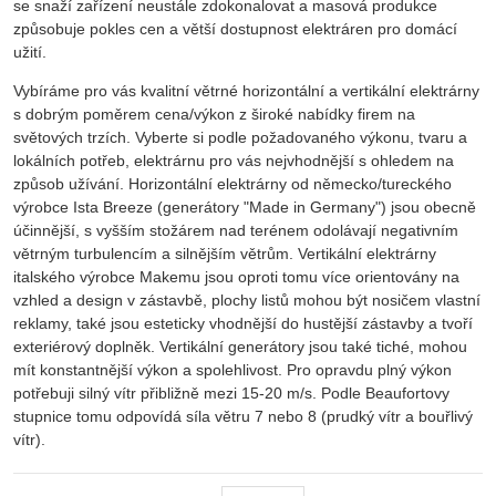
se snaží zařízení neustále zdokonalovat a masová produkce
způsobuje pokles cen a větší dostupnost elektráren pro domácí
užití.
Vybíráme pro vás kvalitní větrné horizontální a vertikální elektrárny
s dobrým poměrem cena/výkon z široké nabídky firem na
světových trzích. Vyberte si podle požadovaného výkonu, tvaru a
lokálních potřeb, elektrárnu pro vás nejvhodnější s ohledem na
způsob užívání. Horizontální elektrárny od německo/tureckého
výrobce Ista Breeze (generátory "Made in Germany") jsou obecně
účinnější, s vyšším stožárem nad terénem odolávají negativním
větrným turbulencím a silnějším větrům. Vertikální elektrárny
italského výrobce Makemu jsou oproti tomu více orientovány na
vzhled a design v zástavbě, plochy listů mohou být nosičem vlastní
reklamy, také jsou esteticky vhodnější do hustější zástavby a tvoří
exteriérový doplněk. Vertikální generátory jsou také tiché, mohou
mít konstantnější výkon a spolehlivost. Pro opravdu plný výkon
potřebuji silný vítr přibližně mezi 15-20 m/s. Podle Beaufortovy
stupnice tomu odpovídá síla větru 7 nebo 8 (prudký vítr a bouřlivý
vítr).