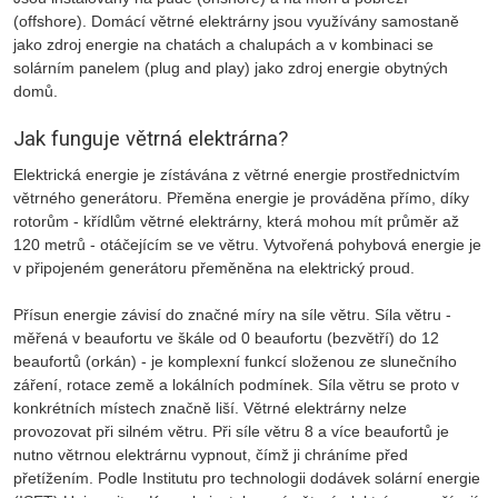
(offshore). Domácí větrné elektrárny jsou využívány samostaně
jako zdroj energie na chatách a chalupách a v kombinaci se
solárním panelem (plug and play) jako zdroj energie obytných
domů.
Jak funguje větrná elektrárna?
Elektrická energie je zístávána z větrné energie prostřednictvím
větrného generátoru. Přeměna energie je prováděna přímo, díky
rotorům - křídlům větrné elektrárny, která mohou mít průměr až
120 metrů - otáčejícím se ve větru. Vytvořená pohybová energie je
v připojeném generátoru přeměněna na elektrický proud.
Přísun energie závisí do značné míry na síle větru. Síla větru -
měřená v beaufortu ve škále od 0 beaufortu (bezvětří) do 12
beaufortů (orkán) - je komplexní funkcí složenou ze slunečního
záření, rotace země a lokálních podmínek. Síla větru se proto v
konkrétních místech značně liší. Větrné elektrárny nelze
provozovat při silném větru. Při síle větru 8 a více beaufortů je
nutno větrnou elektrárnu vypnout, čímž ji chráníme před
přetížením. Podle Institutu pro technologii dodávek solární energie