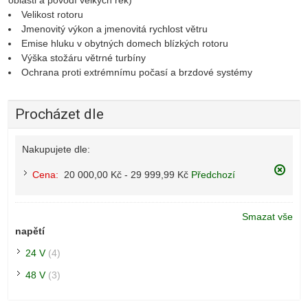
oblasti a povodí velkých řek)
Velikost rotoru
Jmenovitý výkon a jmenovitá rychlost větru
Emise hluku v obytných domech blízkých rotoru
Výška stožáru větrné turbíny
Ochrana proti extrémnímu počasí a brzdové systémy
Procházet dle
Nakupujete dle:
Cena:
20 000,00 Kč - 29 999,99 Kč
Předchozí
Clear
Price
Smazat vše
napětí
24 V
(4)
48 V
(3)