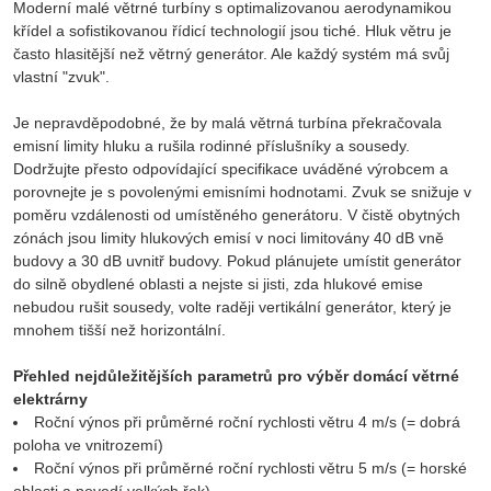
Moderní malé větrné turbíny s optimalizovanou aerodynamikou
křídel a sofistikovanou řídicí technologií jsou tiché. Hluk větru je
často hlasitější než větrný generátor. Ale každý systém má svůj
vlastní "zvuk".
Je nepravděpodobné, že by malá větrná turbína překračovala
emisní limity hluku a rušila rodinné příslušníky a sousedy.
Dodržujte přesto odpovídající specifikace uváděné výrobcem a
porovnejte je s povolenými emisními hodnotami. Zvuk se snižuje v
poměru vzdálenosti od umístěného generátoru. V čistě obytných
zónách jsou limity hlukových emisí v noci limitovány 40 dB vně
budovy a 30 dB uvnitř budovy. Pokud plánujete umístit generátor
do silně obydlené oblasti a nejste si jisti, zda hlukové emise
nebudou rušit sousedy, volte raději vertikální generátor, který je
mnohem tišší než horizontální.
Přehled nejdůležitějších parametrů pro výběr domácí větrné
elektrárny
Roční výnos při průměrné roční rychlosti větru 4 m/s (= dobrá
poloha ve vnitrozemí)
Roční výnos při průměrné roční rychlosti větru 5 m/s (= horské