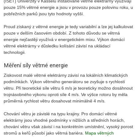
(ISET) Univerzity v Kasselu instalované větrné elektrárny využívají
pouze 15% větrné energie a jsou v provozu pouze polovinu roku, u
pobřežních parků jsou tyto hodnoty vyšší.
Proud získaný z větrné energie je tedy variabilní a lze jej kalkulovat
pouze v delším časovém období. Z tohoto důvodu se větrná
energie nejčastěji využívá v energetickém mixu. Výkon domácí
větrné elektrárny v důsledku kolísání závisí na ukládací
technologii.
Měření síly větrné energie
Ziskovost malé větrné elektrárny závisí na lokálních klimatických
podmínkách. Výkon větrného generátoru se zvyšuje s rychlostí
větru. Při teoretické síle větru 6 m/s je teoreticky možno dosáhnout
trojnásobného výkonu oproti síle 4 m/s. Ve výšce rotoru by měla
průměrná rychlost větru dosahovat minimálně 4 m/s.
Chování větru je závislé na typu krajiny. Pro domácí větrné
elektrárny jsou vhodné podmínky v nižších a středních horách,
chování větru však závisí i na konkrétním umístnění, vysoký porost
stromů a keřů působí jako větrná bariéra.
Mapa větrných