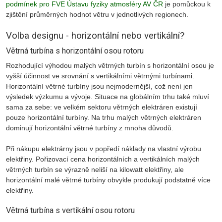
podmínek pro FVE Ústavu fyziky atmosféry AV ČR
je pomůckou k
zjištění průměrných hodnot větru v jednotlivých regionech.
Volba designu - horizontální nebo vertikální?
Větrná turbína s horizontální osou rotoru
Rozhodující výhodou malých větrných turbín s horizontální osou je
vyšší účinnost ve srovnání s vertikálními větrnými turbínami.
Horizontální větrné turbíny jsou nejmodernější, což není jen
výsledek výzkumu a vývoje. Situace na globálním trhu také mluví
sama za sebe: ve velkém sektoru větrných elektráren existují
pouze horizontální turbíny. Na trhu malých větrných elektráren
dominují horizontální větrné turbíny z mnoha důvodů.
Při nákupu elektrárny jsou v popředí náklady na vlastní výrobu
elektřiny. Pořizovací cena horizontálních a vertikálních malých
větrných turbín se výrazně neliší na kilowatt elektřiny, ale
horizontální malé větrné turbíny obvykle produkují podstatně více
elektřiny.
Větrná turbína s vertikální osou rotoru